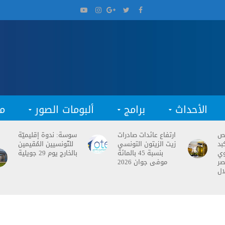
الأحداث
برامج
ألبومات الصور
م
فص
ارتفاع عائدات صادرات
سوسة: ندوة إقليميّة
بد
زيت الزيتون التونسي
للتّونسيين المُقيمين
وي
بنسبة 45 بالمائة
بالخارج يوم 29 جويلية
صر
موفى جوان 2026
ال