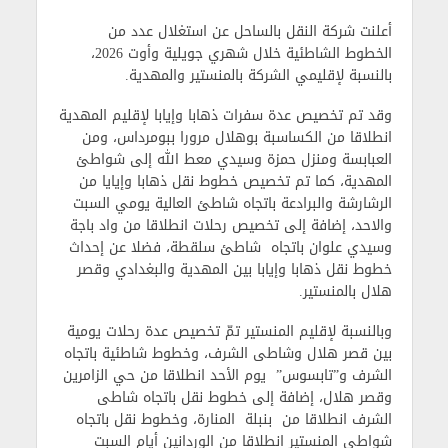
أعلنت شركة النقل بالساحل عن استغلال عدد من
الخطوط الشاطئية خلال شهري جويلية وأوت 2026،
بالنسبة لإقليمي الشركة بالمنستير والمهدية.
وقد تم تخصيص عدة سفرات ذهابا وإيابا لإقليم المهدية
انطلاقا من الكساسبة بوهلال مرورا ببومرداس، ومن
العبابسة ومنزل حمزة وسيدي معط الله إلى شواطئ
المهدية، كما تم تخصيص خطوط نقل ذهابا وإيايا من
الرشارشة والبرادعة باتجاه شاطئ العالية يومي السبت
والاحد، إضافة إلى تخصيص رحلات انطلاقا من واد باجة
وسيدي علوان باتجاه شاطئ سلقطة، فضلا عن إحداث
خطوط نقل ذهابا وإيابا بين المهدية والبغدادي وقصر
هلال بالمنستير.
وبالنسبة لإقليم المنستير تمّ تخصيص عدة رحلات يومية
بين قصر هلال وشاطى الشرف، وخطوط شاطئية باتجاه
الشرف و”تابسوس” يوم الأحد انطلاقا من حي الزامرين
وقصر هلال، إضافة إلى خطوط نقل باتجاه شاطى
الشرف انطلاقا من بنبلة المنارة، وخطوط نقل باتجاه
شواطى المنستير انطلاقا من الوردانين أيام السبت