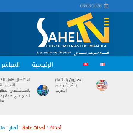
06/08/2026
الرئيسية
المباشر
المعنيون بالانتفاع
استئصال كامل ال
بالقروض على
الأيمن للك
الشرف.
بالمستشفى الجه
الحاج علي صوة بق
هل
•
•
•
أحداث
أحداث عامة
أخبار
متف