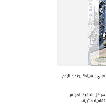
 بمناسبة انعقاد الدورة 28 للمجلس الوزاري العربي للسياحة ببغداد اليوم
 هياكل التنفيذ للمجلس
قافية وأثرية.