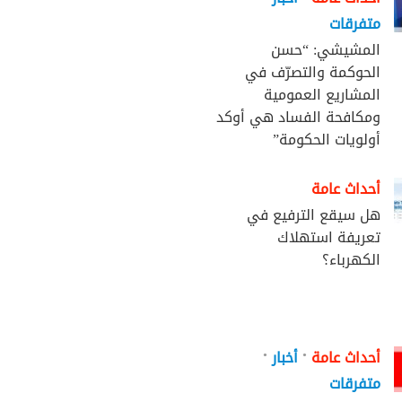
متفرقات
المشيشي: “حسن
الحوكمة والتصرّف في
المشاريع العمومية
ومكافحة الفساد هي أوكد
أولويات الحكومة”
أحداث عامة
هل سيقع الترفيع في
تعريفة استهلاك
الكهرباء؟
•
•
أحداث عامة
أخبار
متفرقات