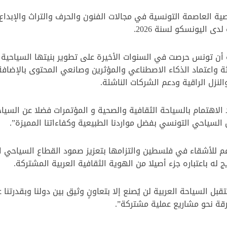
ية العاصمة التونسية في مجالات الفنون والحرف والتراث والإبداع
ى اليونسكو لسنة 2026.
ة أن تونس حرصت في السنوات الأخيرة على تطوير بنيتها السياحية ع
ديثة واعتماد الذكاء الاصطناعي والمؤثرين وصانعي المحتوى بالإضاف
لنزل الراقية ودعم الشركات الناشئة.
اهتمام بالسياحة الثقافية والصحية و المؤتمرات فضلا عن السياحة
لسياحي التونسي بفضل مواردنا الطبيعية وكفاءاتنا المميزة”.
م للأشقاء في فلسطين والتزامها بتعزيز صمود القطاع السياحي ا
له باعتباره جزء أصيلا من الهوية الثقافية العربية المشتركة.
ل السياحة العربية لن يُصنع إلا بتعاونٍ وثيق بين دولنا وبقدرتنا 
فرقة نحو مشاريع عملية مشتركة”.