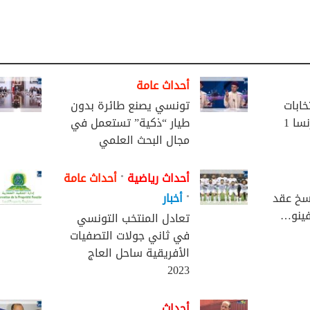
أحداث عامة
تخابات
تونسي يصنع طائرة بدون
سا 1
طيار “ذكية” تستعمل في
مجال البحث العلمي
•
أحداث رياضية
أحداث عامة
•
سخ عقد
أخبار
فينو…
تعادل المنتخب التونسي
في ثاني جولات التصفيات
الأفريقية ساحل العاج
2023
أحداث