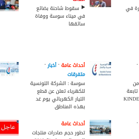
رة في
سقوط شاحنة بضائع
في ميناء سوسة ووفاة
سائقها
•
•
•
أحداث عامة
أخبار
متفرقات
من
سوسة : الشركة التونسية
تابعة
للكهرباء تعلن عن قطع
التيار الكهربائي يوم غد
بهذه المناطق
•
أحداث عامة
تطور حجم صادرات منتجات