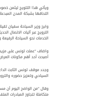
ويأتي هذا التتويج ليثمن خصوص
التحاقها بشبكة المدن المبدعة لد
وابرز وزير السياحة سفيان تقي
الترويج عبر آليات الاتصال الح
الخدمات نحو السياحة الرفيعة وا
واضاف “عملت تونس على مزيد ال
أصبحت أحد أهم مكونات العرض ا
وجدد موقف تونس الثابت الداع
السياحي وتعزيز حضوره والترويج 
وقال “من الواضح اليوم أن مستقب
متكاملة تتجاوز المبادرات المت