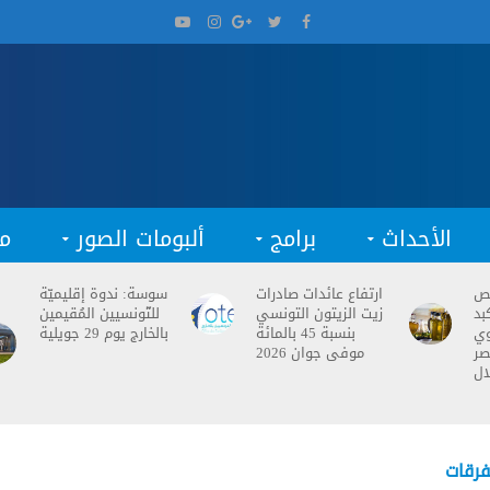
الأحداث
برامج
ألبومات الصور
م
فص
ارتفاع عائدات صادرات
سوسة: ندوة إقليميّة
بد
زيت الزيتون التونسي
للتّونسيين المُقيمين
وي
بنسبة 45 بالمائة
بالخارج يوم 29 جويلية
صر
موفى جوان 2026
ال
رقات