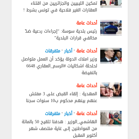
تمكين الليبيين والجزائريين من اقتناء
العقارات الغير فلاحية في تونس بشرط !
أحداث عامة
رئيس بلدية سوسة: “إجراءات ردعية ضدّ
مخالفي قرارات البلدية”
•
•
أحداث عامة
أخبار
متفرقات
وزير املاك الدولة يؤكد أن العمل متواصل
لحلحلة اشكاليات #الرسم_العقاري 6648
بالنفيضة
أحداث عامة
المهدية : إلقاء القبض على 3 مفتش
عنهم بينهم محكوم ب10 سنوات سجنا
•
•
أحداث عامة
أخبار
متفرقات
الهاشمي_الوزير : هدفنا تلقيح 50 بالمائة
من المواطنين إلى غاية منتصف شهر
أكتوبر المقبل