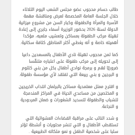
طالب حسام محجوب عضو مجلس الشعب اليوم الثلاثاء
خلال الجلسة العامة المخصصة لعرض ومناقشة مهمة
الأسرة والمرأة والطفولة وكبار السن من مشروع ميزانية
الدولة لسنة 2026 بحضور الوزيرة أسماء جابري إلى إعادة
تهيئة
مركب الطفولة بمساكن
وتعشيب ملعبه، مؤكدا
أهميته خاصة و أنه يغطي أكثر المناطق كثافة سكانية.
كما ثمن محجوب تهيئة نادي الأطفال
بالمسعدين
داعيا
إلى تحويله إلى
مركب طفولة على اعتباره
متنفّسا
ضروريّا لهم و برمجة
نوادي أطفال
بكل من
بني كلثوم
و
البرجين
و
بني ربيعة
التي تفتقد لأي مؤسسة طفولة.
و اقترح ممثل معتمدية مساكن بالبرلمان انتداب الخريجين
و المختصين من
مساعدي الحياة
في المراكز المندمجة
للشباب والطفولة لتسديد الشغورات و ضمان المردودية
و النجاعة.
و شدد النائب على مراقبة
الفضاءات العشوائية
التي
تستقطب الأطفال و التي تنشر محتويات و أنشطة تؤثر
سلبا على شخصية الطفل و نمو ملكاته الطبيعية .