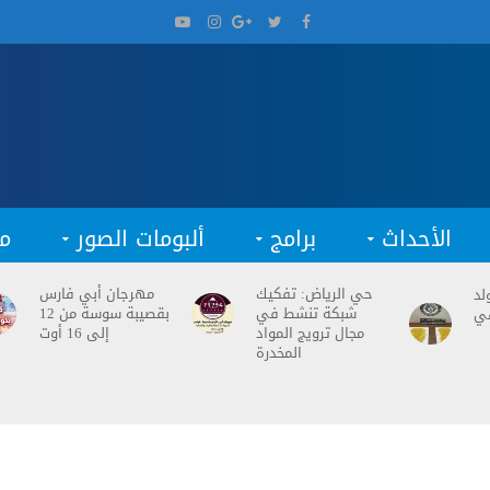
الأحداث
برامج
ألبومات الصور
م
حي الرياض: تفكيك
مهرجان أبي فارس
لد
شبكة تنشط في
بقصيبة سوسة من 12
ي
مجال ترويج المواد
إلى 16 أوت
المخدرة