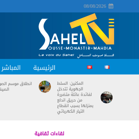
08/08/2026
الرئيسية
المباشر
المكنين: السلط
انطلاق موسم الصو
الجهوية تتدخل
الصيف
لفائدة عائلة متضررة
من حريق اندلع
بمنزلها بسبب انقطاع
التيار الكهربائي
لقاءات ثقافية