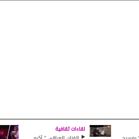
لقاءات ثقافية
ل “babylone” بمسرح
الفنان العراقي ” أكرم