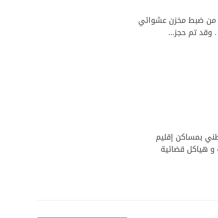
ة، من ضبط مخزن عشوائي
طني بمساكن إقليم
دات أمنية و هياكل قضائية