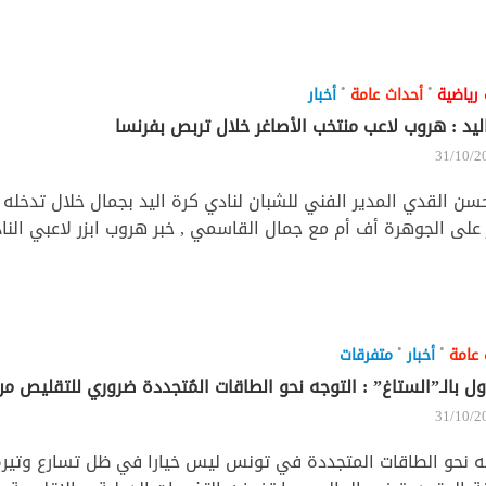
•
•
 رياضية
أحداث عامة
أخبار
ليد : هروب لاعب منتخب الأصاغر خلال تربص بفرنسا
31/10/2
سن القدي المدير الفني للشبان لنادي كرة اليد بجمال خلال تدخله ا
على الجوهرة أف أم مع جمال القاسمي , خبر هروب ابزر لاعبي الناد
•
•
 عامة
أخبار
متفرقات
 بالـ”الستاغ” : التوجه نحو الطاقات المُتجددة ضروري للتقليص م
31/10/2
ه نحو الطاقات المتجددة في تونس ليس خيارا في ظل تسارع وتيرة