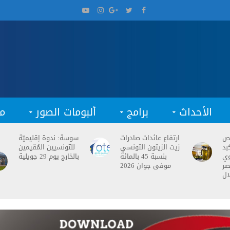
الأحداث
برامج
ألبومات الصور
م
فص
ارتفاع عائدات صادرات
سوسة: ندوة إقليميّة
بد
زيت الزيتون التونسي
للتّونسيين المُقيمين
وي
بنسبة 45 بالمائة
بالخارج يوم 29 جويلية
صر
موفى جوان 2026
ال