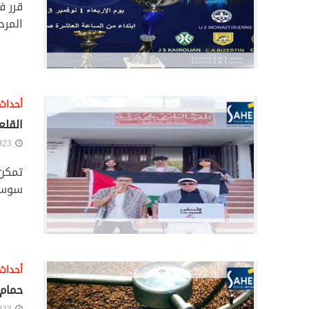
قرر ف
المرح
أحداث
القلع
023
سوسة)
أحداث
حمام سوسة: حج
023