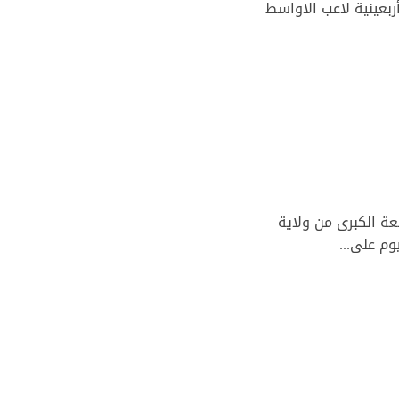
ربعينية لاعب الاواسط
قيبة بالقلعة الكبرى من ولاية
م على...