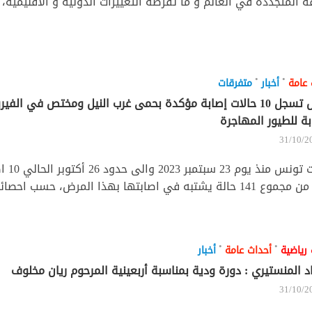
ة المتجددة في العالم و ما تفرضه التغييرات الدولية و الاقليمية، 
•
•
 عامة
أخبار
متفرقات
تونس تسجل 10 حالات إصابة مؤكدة بحمى غرب النيل ومختص في ال
بة للطيور المهاجرة
31/10/2
سجّلت 
ة يشتبه في اصابتها بهذا المرض، حسب احصائيات محينة...
•
•
 رياضية
أحداث عامة
أخبار
اد المنستيري : دورة ودية بمناسبة أربعينية المرحوم ريان مخلوف
31/10/2