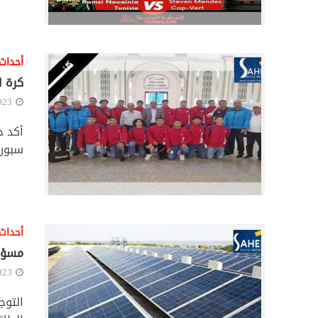
أحداث
كرة ا
023
أكد ح
سبور 
أحداث
مسؤول
023
التوج