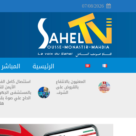
07/08/2026
الرئيسية
المباشر
المعنيون بالانتفاع
استئصال كامل ال
بالقروض على
الأيمن للك
الشرف.
بالمستشفى الجه
الحاج علي صوة بق
هل