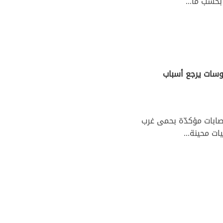
بحسب ما...
فيروسات يرجع أسباب
تونس منذ يوم 23 سبتمبر 2023 والى حدود 26 أكتوبر الحالي 10 اصابات مؤكدّة بحمى غرب