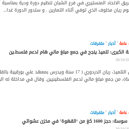
ريق الاتحاد المنستيري في فرع الشبان تنظيم دورة ودية بمناسبة أ
وم ريان مخلوف الذي توفي أثناء التمارين . و ستدور الدورة غدا...
•
•
 عامة
أخبار
متفرقات
ة الكبرى: تلميذ ينجح في جمع مبلغ مالي هام لدعم فلسط.ين
30/10/2
تمكن التلميذ، ريان الدردوري ( 17 سنة ويدرس بمعهد علي بور
، من جمع مبلغ مالي لدعم الفلسطينيين. وقال في مداخلة له اليو
•
•
 عامة
أخبار
متفرقات
ز 1600 كغ من ‘القهوة’ في مخزن عشوائي
30/10/2