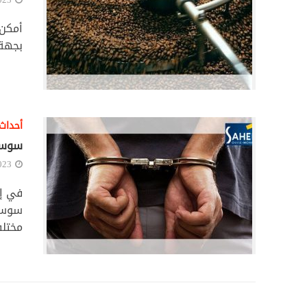
أمكن 
بجهة ح
أحداث
سوسة 
023
في إط
مختلف