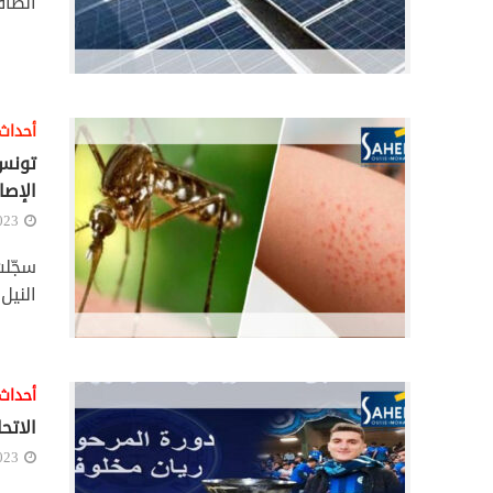
الطاق
أحداث
الإصا
023
النيل من مجموع 141 حال
أحداث
الاتح
023