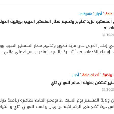
•
•
 عامة
أخبار
متفرقات
 المنستير: مزيد تطوير وتدعيم مطار المنستير الحبيب بورقيبة الد
ات به
31/10/2
ـي إطـــار الحرص على مزيد تطوير وتدعيم مطار المنستير الحبيب بور
إسداء الخدمات به ، أشـــــرف السيد المنذر بن سيـك علي والـي...
•
•
 رياضية
أحداث عامة
أخبار
تير تحتضن بطولة العالم للمواي تاي
31/10/2
تحتضن ولاية المنستير يوم السبت 25 نوفمبر القادم تظاهرة
اس حيث تضع على الركح نخبة من رجال و نساء المواي- ثاي و الكيك 