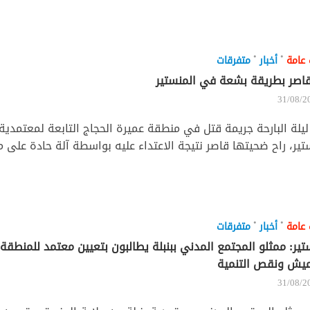
•
•
 عامة
أخبار
متفرقات
اصر بطريقة بشعة في المنستير
31/08/2
يلة البارحة جريمة قتل في منطقة عميرة الحجاج التابعة لمعتمدية 
تير، راح ضحيتها قاصر نتيجة الاعتداء عليه بواسطة آلة حادة على 
•
•
 عامة
أخبار
متفرقات
تير: ممثلو المجتمع المدني ببنبلة يطالبون بتعيين معتمد للمنطقة 
ميش ونقص التنمية
31/08/2