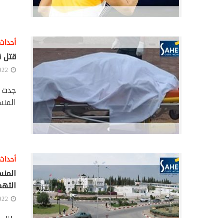
أحداث
قتل ق
022
جدت ل
المنس
أحداث
المنس
الته
022