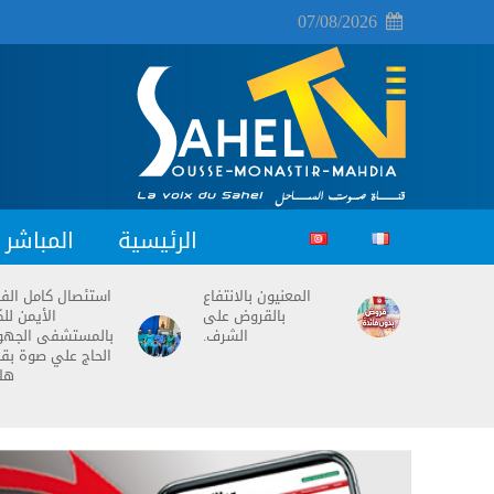
07/08/2026
الرئيسية
المباشر
المعنيون بالانتفاع
استئصال كامل ال
بالقروض على
الأيمن للك
الشرف.
بالمستشفى الجه
الحاج علي صوة بق
هل