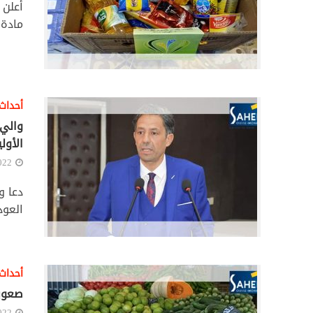
مادة 
أحداث
والي 
الأولي
022
دعا و
العود
أحداث
صعوبا
022