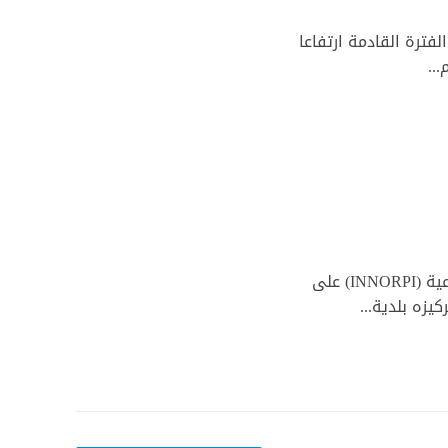
فترة القادمة ارتفاعا
..
أشرف فريق من الخبراء من المعهد الوطني للمواصفات و الملكية الصناعية (INNORPI) على