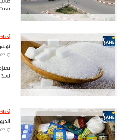
طالب 
تعيش، وف
أحداث
تونس تعتزم توريد
022
لسدّ 
أحداث
الديو
022