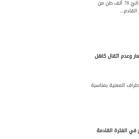
أعلن الرئيس المدير العام للديوان التونسي للتجارة إلياس بن عامر أنّ حواليْ 78 ألف طن من
لقادم...
ار وعدم اثقال كاهل
أطراف المعنية بمناسبة
 في الفترة القادمة