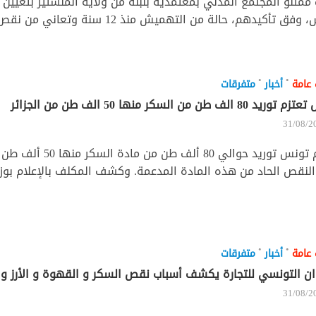
ممثلو المجتمع المدني بمعتمدية بنبلة من ولاية المنستير بتعيي
ق تأكيدهم، حالة من التهميش منذ 12 سنة وتعاني من نقص في التنمية،...
•
•
 عامة
أخبار
متفرقات
 80 الف طن من السكر منها 50 الف طن من الجزائر
31/08/2
تعتزم تونس توريد حوالي 80
النقص الحاد من هذه المادة المدعمة. وكشف المكلف بالإعلام بوزارة
•
•
 عامة
أخبار
متفرقات
ان التونسي للتجارة يكشف أسباب نقص السكر و القهوة و الأرز و 
31/08/2