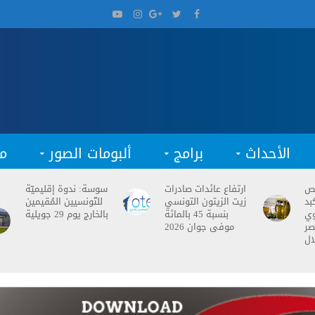
الأحداث
برامج
ألبومات الصور
م
فص
ارتفاع عائدات صادرات
سوسة: ندوة إقليميّة
بد
زيت الزيتون التونسي
للتّونسيين المُقيمين
وي
بنسبة 45 بالمائة
بالخارج يوم 29 جويلية
صر
موفى جوان 2026
ال