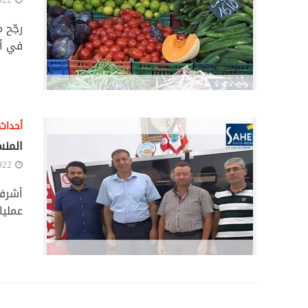
رجّح 
في أس
أحداث
المنس
022
عمليات التد