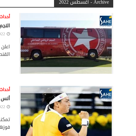
Archive - أغسطس 2022
أحداث
النجم
022
اعلن 
القنط
أحداث
أنس ج
022
تمكنت
فوزها