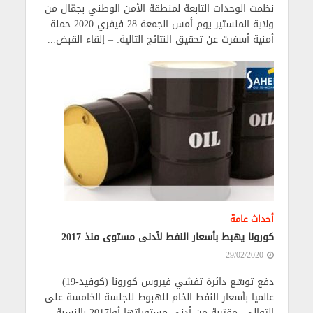
نظمت الوحدات التابعة لمنطقة الأمن الوطني بجمّال من
ولاية المنستير يوم أمس الجمعة 28 فيفري 2020 حملة
أمنية أسفرت عن تحقيق النتائج التالية: – إلقاء القبض...
أحداث عامة
كورونا يهبط بأسعار النفط لأدنى مستوى منذ 2017
29/02/2020
دفع توسّع دائرة تفشي فيروس كورونا (كوفيد-19)
عالميا بأسعار النفط الخام للهبوط للجلسة الخامسة على
التوالي، مقتربة من أدنى مستوياتها أوا2017 بالنسبة