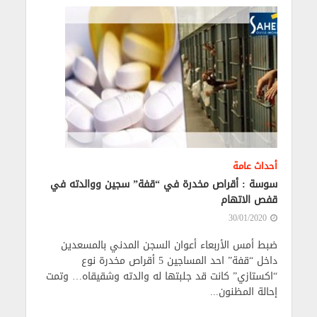
أحداث عامة
سوسة : أقراص مخدرة في “قفة” سجين ووالدته في
قفص الاتهام
30/01/2020
ضبط أمس الأربعاء أعوان السجن المدني بالمسعدين
داخل “قفة” احد المساجين 5 أقراص مخدرة نوع
“اكستازي” كانت قد جلبتها له والدته وشقيقاه… وتمت
إحالة المظنون...