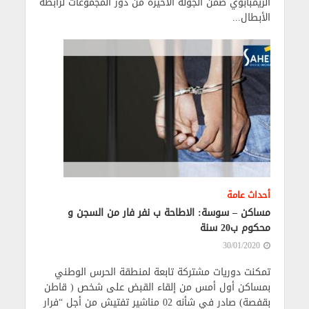
الزيمبابوي ضمن الجولة الأخيرة من دور المجموعات لرابطة
الأبطال...
أحداث عامة
مساكن – سوسة: الاطاحة ب نفر فار من السجن و
محكوم ب20 سنة
30/01/2020
تمكنت دوريات مشتركة تابعة لمنطقة الحرس الوطني
بمساكن أول أمس من إلقاء القبض على شخص ( قاطن
بقفصة) صادر في شأنه 02 مناشير تفتيش من أجل “فرار