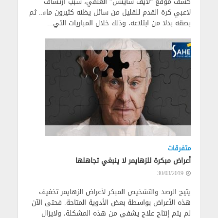
كشف موقع “لايف ساينس” العلمي، سبب ارتشاف
لاعبي كرة القدم للقليل من سائل يظنه كثيرون ماء.. ثم
بصقه بدلا من ابتلاعه، وذلك خلال المباريات التي...
متفرقات
أعراض مبكرة للزهايمر لا ينبغي تجاهلها
30/03/2019
يتيح الرصد والتشخيص المبكر لأعراض الزهايمر تخفيف
هذه الأعراض بواسطة بعض الأدوية المتاحة. فحتى الآن
لم يتم إنتاج علاج يشفي من هذه المشكلة، ولايزال