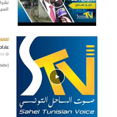
السيا
ثقافة 
عادات
016
[youtube][/youtube]