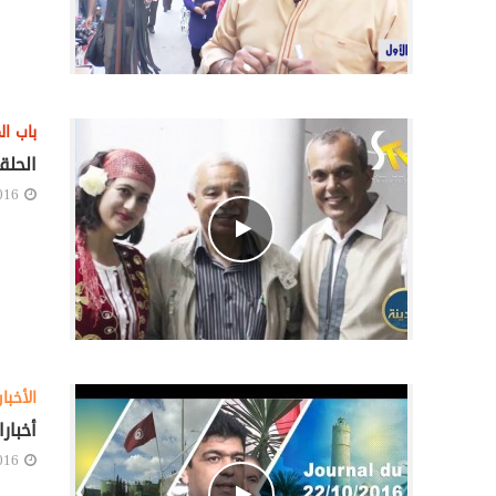
باب ال
الحلق
016
الأخبار
أخبارالسا
016