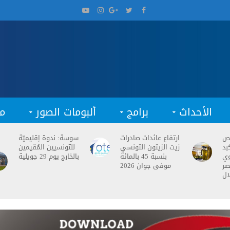
الأحداث
برامج
ألبومات الصور
م
فص
ارتفاع عائدات صادرات
سوسة: ندوة إقليميّة
بد
زيت الزيتون التونسي
للتّونسيين المُقيمين
وي
بنسبة 45 بالمائة
بالخارج يوم 29 جويلية
صر
موفى جوان 2026
ال