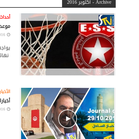
Archive - أكتوبر 2016
أحداث
موعد 
016
نهائي
الأخبار
أخبارالسا
016