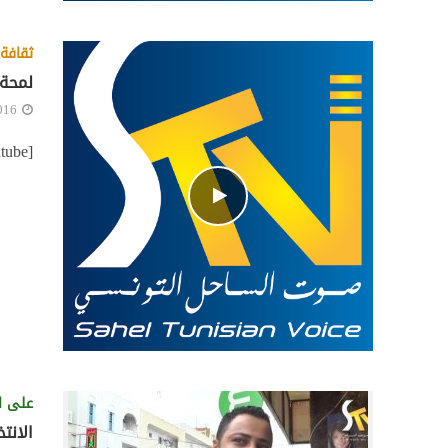
ثقافة 
لمحة 
016
[youtube][/youtube]
على ا
الانتخ