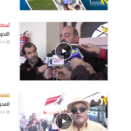
أحداث
الندو
016
ثقافة 
المدي
016