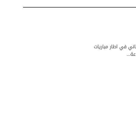
201 فريق هومنتمان اللبناني في اطار مباريات
ة...