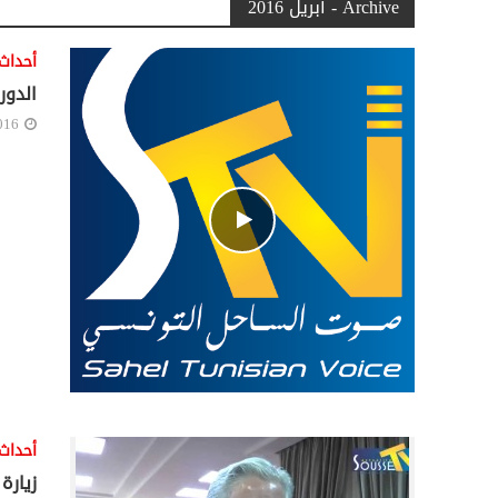
Archive - أبريل 2016
أحداث
ﺍﻟﺪﻭﺭ
016
أحداث
زيارة