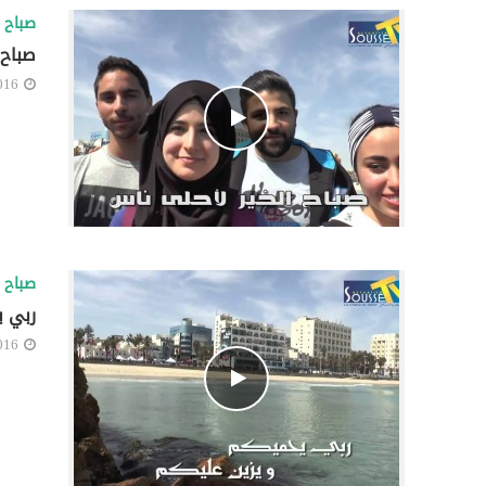
صباح ا
صباح 
016
صباح ا
ربي 
016