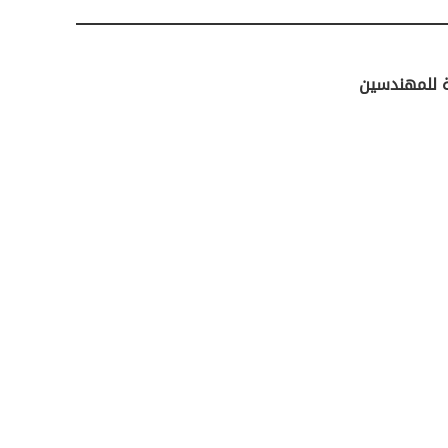
ﺻﺔ ﻟﻠﻤﻬﻨﺪﺳﻴﻦ