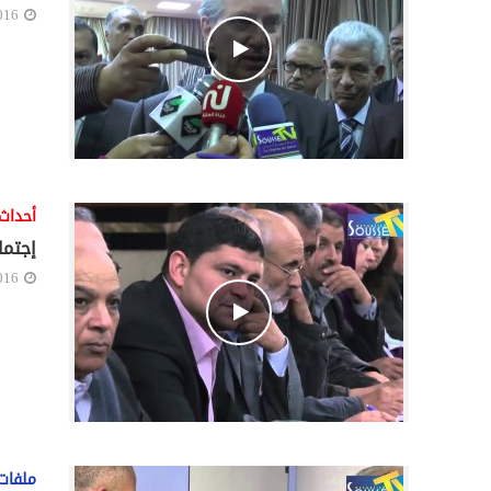
016
أحداث
إجتما
016
ملفات