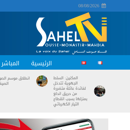
08/08/2026
الرئيسية
المباشر
المكنين: السلط
انطلاق موسم الصو
الجهوية تتدخل
الصيف
لفائدة عائلة متضررة
من حريق اندلع
بمنزلها بسبب انقطاع
التيار الكهربائي