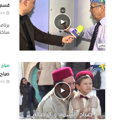
قسم 
016
ساخنة
صباح ا
صباح 
016