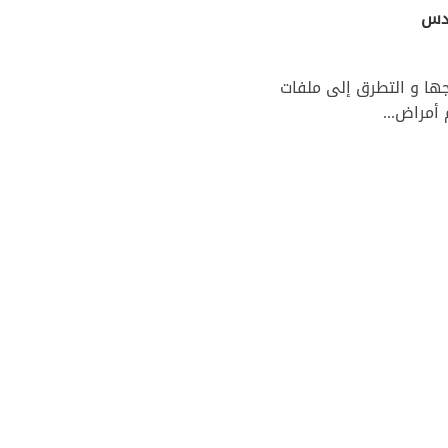
ادس
ص قناة سوسة TV على تنويع برامجها و التطرق إلى ملفات
أمراض...